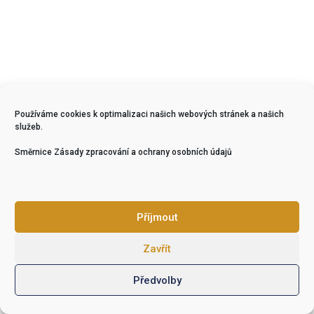
Používáme cookies k optimalizaci našich webových stránek a našich
služeb.
Směrnice Zásady zpracování a ochrany osobních údajů
Zkouškový řád
Studijní řád
Obchodní podmínky
Zákony
Vyhlášky
Zásady ochrany osobních údajů
Příjmout
Udělené akreditace
Zavřít
Comfort vzdělávání s.r.o., Plaská 2119/54a, Plzeň, 323 00, IČO:
17128561
O web pečuje
atwel.cz
Předvolby