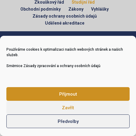
Zkouškový řád
Studijní řád
Obchodní podmínky
Zákony
Vyhlášky
Zásady ochrany osobních údajů
Udělené akreditace
Comfort vzdělávání s.r.o., Plaská 2119/54a, Plzeň, 323 00, IČO:
17128561
O web pečuje
atwel.cz
Používáme cookies k optimalizaci našich webových stránek a našich
služeb.
Směrnice Zásady zpracování a ochrany osobních údajů
Příjmout
Zavřít
Předvolby