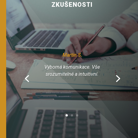
ZKUŠENOSTI
Martin S.
Výborná komunikace. Vše
srozumitelné a intuitivní.